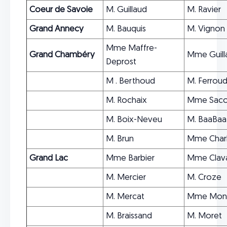
Coeur de Savoie
M. Guillaud
M. Ravier
Grand Annecy
M. Bauquis
M. Vignon
Mme Maffre-
Grand Chambéry
Mme Guill
Deprost
M . Berthoud
M. Ferroud
M. Rochaix
Mme Saco
M. Boix-Neveu
M. BaaBaa
M. Brun
Mme Char
Grand Lac
Mme Barbier
Mme Clav
M. Mercier
M. Croze
M. Mercat
Mme Mon
M. Braissand
M. Moret