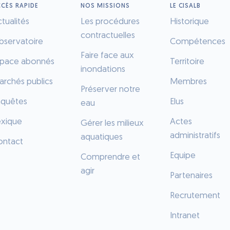
CÈS RAPIDE
NOS MISSIONS
LE CISALB
tualités
Les procédures
Historique
contractuelles
bservatoire
Compétences
Faire face aux
space abonnés
Territoire
inondations
rchés publics
Membres
Préserver notre
nquêtes
Elus
eau
exique
Actes
Gérer les milieux
administratifs
aquatiques
ontact
Equipe
Comprendre et
agir
Partenaires
Recrutement
Intranet