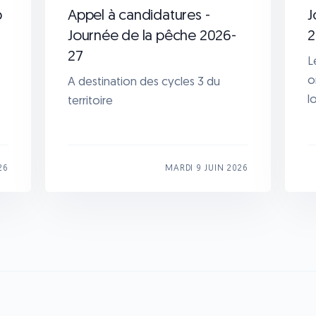
b
Appel à candidatures -
J
Journée de la pêche 2026-
2
27
L
o
A destination des cycles 3 du
l
territoire
26
MARDI 9 JUIN 2026