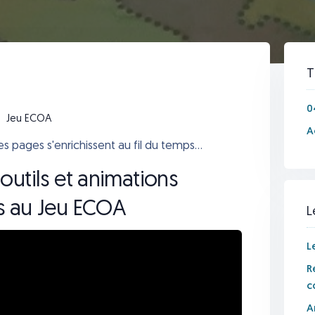
T
0
Jeu ECOA
A
 pages s'enrichissent au fil du temps...
outils et animations
s au Jeu ECOA
L
L
R
c
A