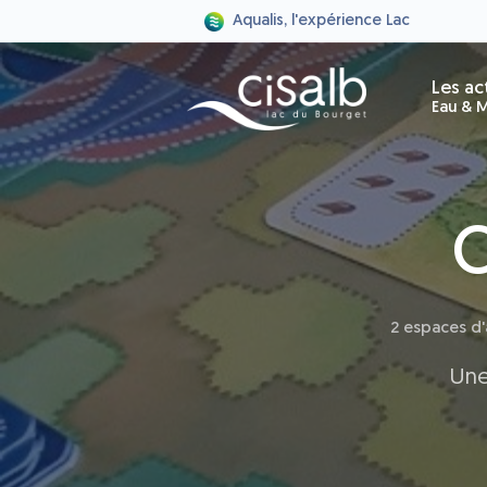
Aqualis, l'expérience Lac
Les ac
Eau & M
C
2 espaces d
Une