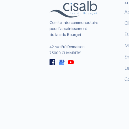
AC
Ac
Comité intercommunautaire
O
pour l'assainissement
E
du lac du Bourget
Ma
42 rue Pré Demaison
73000 CHAMBERY
E
L
C