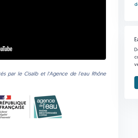
d
E
D
c
v
cés par le Cisalb et l'Agence de l'eau Rhône