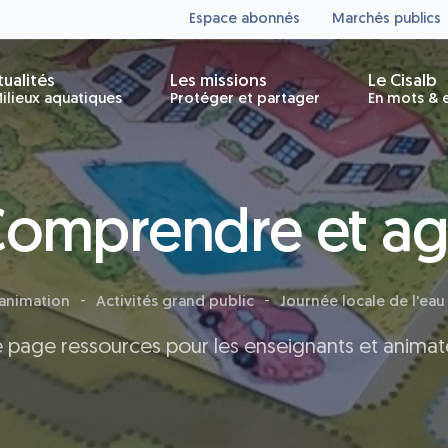
Espace abonnés
Marchés publics
tualités
Les missions
Le Cisalb
ilieux aquatiques
Protéger et partager
En mots & e
omprendre et ag
'animation
Activités grand public
Journée locale de l'eau
 page ressources pour les enseignants et animat