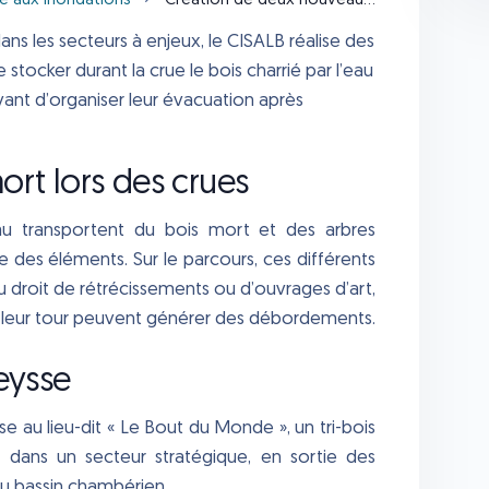
ce aux inondations
Création de deux nouveaux tri-bois
dans les secteurs à enjeux, le CISALB réalise des
stocker durant la crue le bois charrié par l’eau
vant d’organiser leur évacuation après
ort lors des crues
eau transportent du bois mort et des arbres
e des éléments. Sur le parcours, ces différents
u droit de rétrécissements ou d’ouvrages d’art,
 à leur tour peuvent générer des débordements.
Leysse
se au lieu-dit « Le Bout du Monde », un tri-bois
, dans un secteur stratégique, en sortie des
du bassin chambérien.